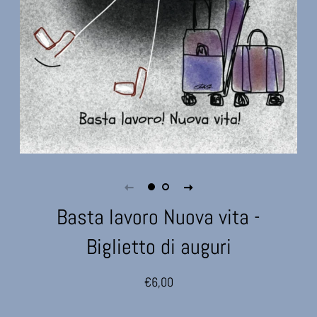
Basta lavoro Nuova vita -
Biglietto di auguri
Prezzo
Prezzo
€6,00
di
scontato
listino