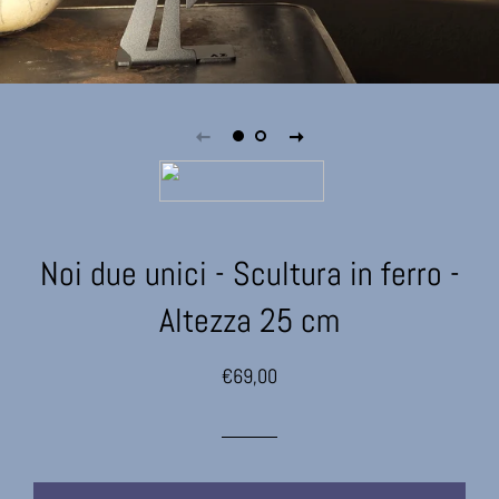
Noi due unici - Scultura in ferro -
Altezza 25 cm
Prezzo
Prezzo
€69,00
di
scontato
listino